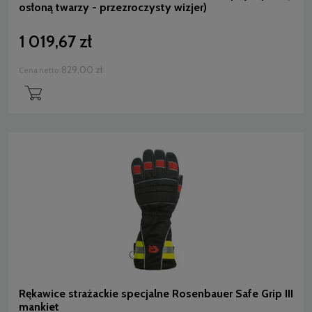
osłoną twarzy - przezroczysty wizjer)
1 019,67 zł
829,00 zł
Cena netto:
Rękawice strażackie specjalne Rosenbauer Safe Grip III
mankiet