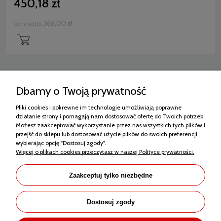
450,18 zł
366,00 zł
Cena netto:
2
»
«
1
Dbamy o Twoją prywatność
Pliki cookies i pokrewne im technologie umożliwiają poprawne
Zakupy
działanie strony i pomagają nam dostosować ofertę do Twoich potrzeb.
Możesz zaakceptować wykorzystanie przez nas wszystkich tych plików i
przejść do sklepu lub dostosować użycie plików do swoich preferencji,
Pomoc
wybierając opcję "Dostosuj zgody".
Więcej o plikach cookies przeczytasz w naszej Polityce prywatności.
Moje konto
Informacje
Zaakceptuj tylko niezbędne
Dostosuj zgody