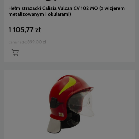
Hełm strażacki Calisia Vulcan CV 102 MO (z wizjerem
metalizowanym i okularami)
1 105,77 zł
899,00 zł
Cena netto: