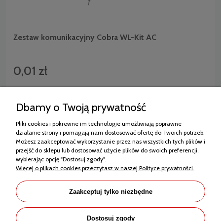
Zestaw komunikacyjny Cobra WL-Kit AC
0,01 zł
0,01 zł
Cena netto:
Dbamy o Twoją prywatność
Pliki cookies i pokrewne im technologie umożliwiają poprawne
działanie strony i pomagają nam dostosować ofertę do Twoich potrzeb.
Zakupy
Możesz zaakceptować wykorzystanie przez nas wszystkich tych plików i
przejść do sklepu lub dostosować użycie plików do swoich preferencji,
Pomoc
wybierając opcję "Dostosuj zgody".
Więcej o plikach cookies przeczytasz w naszej Polityce prywatności.
Moje konto
Informacje
Zaakceptuj tylko niezbędne
Dostosuj zgody