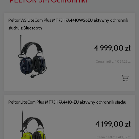
Peltor WS LiteCom Plus MT73H7A4410WS6EU aktywny ochronnik
słuchu z Bluetooth
4 999,00 zł
Cena netto:
4 064,23 zł
Peltor LiteCom Plus MT73H7A4410-EU aktywny ochronnik słuchu
4 199,00 zł
Cena netto:
3 413,82 zł