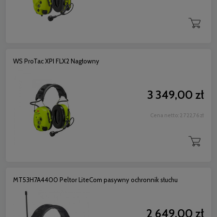
WS ProTac XPI FLX2 Nagłowny
3 349,00 zł
Cena netto:
2 722,76 zł
MT53H7A4400 Peltor LiteCom pasywny ochronnik słuchu
2 649,00 zł