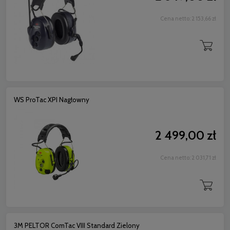
Cena netto:
2 153,66 zł
WS ProTac XPI Nagłowny
2 499,00 zł
Cena netto:
2 031,71 zł
3M PELTOR ComTac VIII Standard Zielony