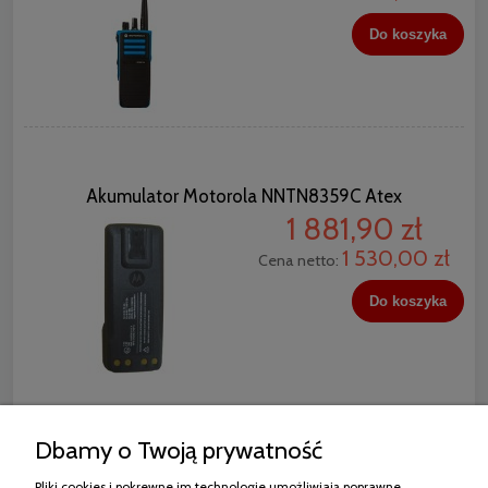
Do koszyka
Akumulator Motorola NNTN8359C Atex
1 881,90 zł
1 530,00 zł
Cena netto:
Do koszyka
Dbamy o Twoją prywatność
Pliki cookies i pokrewne im technologie umożliwiają poprawne