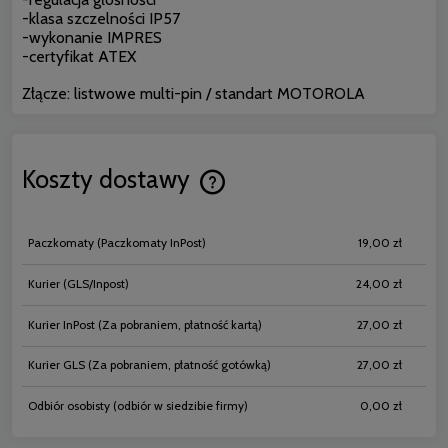
-klasa szczelności IP57
-wykonanie IMPRES
-certyfikat ATEX
Złącze: listwowe multi-pin / standart MOTOROLA
Koszty dostawy
Cena nie zawiera ewentualnych koszt
płatności
Paczkomaty
(Paczkomaty InPost)
19,00 zł
Kurier (GLS/Inpost)
24,00 zł
Kurier InPost
(Za pobraniem, płatność kartą)
27,00 zł
Kurier GLS
(Za pobraniem, płatność gotówką)
27,00 zł
Odbiór osobisty
(odbiór w siedzibie firmy)
0,00 zł