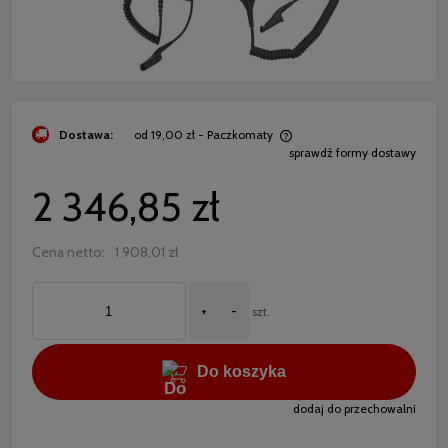
Dostawa:
od 19,00 zł
- Paczkomaty
sprawdź formy dostawy
Cena nie zawiera ewentualnych kosztów płatności
2 346,85 zł
Cena netto:
1 908,01 zł
+
-
szt.
Do koszyka
dodaj do przechowalni