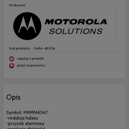
Producent:
Kod produktu:
0AA6-4820A
zapytaj o produkt
poleć znajomemu
Opis
Symbol: PMMN4067
-redukcja hałasu
-przycisk alarmowy
-regulacja głośności